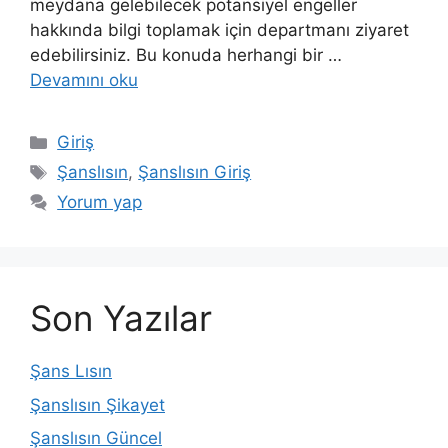
meydana gelebilecek potansiyel engeller
hakkında bilgi toplamak için departmanı ziyaret
edebilirsiniz. Bu konuda herhangi bir …
Devamını oku
Kategoriler
Giriş
Etiketler
Şanslısın
,
Şanslısın Giriş
Yorum yap
Son Yazılar
Şans Lısın
Şanslısın Şikayet
Şanslısın Güncel