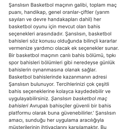
Şanslısın Basketbol maçının galibi, toplam maç
puanı, handikap, genel oranlar-çiftler (yarım
sayıları ve devre handakapları dahil) her
basketbol oyunu için mevcut olan bahis
seçenekleri arasındadır. Şanslısın, basketbol
bahisleri söz konusu olduğunda bilinçli kararlar
vermenize yardımcı olacak ek seçenekler sunar.
Bir basketbol maçının canlı bahis bölümü, tıpkı
spor bahisleri bölümleri gibi neredeyse günlük
bahislerin oynanmasına olanak sağlar.
Basketbol bahislerinde kazanmanın adresi
Şanslısın bulunuyor. Tercihlerinizi çok çeşitli
bahis seçeneklerine kolayca kaydedebilir ve
uygulayabilirsiniz.
Şanslısın basketbol maç
bahisleri
Avrupalı ​​bahisçiler güvenli bir bahis
platformu olarak buna güvenebilirler.’ Şanslısın
amacı, sunduğu her uygulama aracılığıyla
müşterilerinin ihtiyaçlarını karşılamaktır. Bu