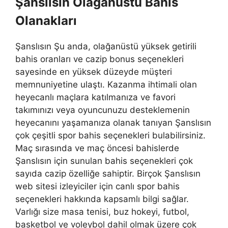
Şanslısın Olağanüstü Bahis
Olanakları
Şanslısın Şu anda, olağanüstü yüksek getirili
bahis oranları ve cazip bonus seçenekleri
sayesinde en yüksek düzeyde müşteri
memnuniyetine ulaştı. Kazanma ihtimali olan
heyecanlı maçlara katılmanıza ve favori
takımınızı veya oyuncunuzu desteklemenin
heyecanını yaşamanıza olanak tanıyan Şanslısın
çok çeşitli spor bahis seçenekleri bulabilirsiniz.
Maç sırasında ve maç öncesi bahislerde
Şanslısın için sunulan bahis seçenekleri çok
sayıda cazip özelliğe sahiptir. Birçok Şanslısın
web sitesi izleyiciler için canlı spor bahis
seçenekleri hakkında kapsamlı bilgi sağlar.
Varlığı size masa tenisi, buz hokeyi, futbol, ​​
basketbol ve voleybol dahil olmak üzere çok