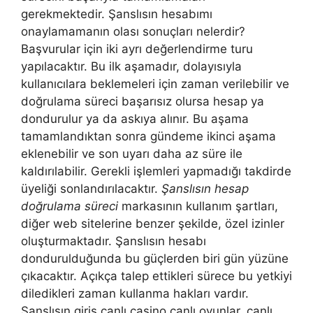
gerekmektedir. Şanslısın hesabımı
onaylamamanın olası sonuçları nelerdir?
Başvurular için iki ayrı değerlendirme turu
yapılacaktır. Bu ilk aşamadır, dolayısıyla
kullanıcılara beklemeleri için zaman verilebilir ve
doğrulama süreci başarısız olursa hesap ya
dondurulur ya da askıya alınır. Bu aşama
tamamlandıktan sonra gündeme ikinci aşama
eklenebilir ve son uyarı daha az süre ile
kaldırılabilir. Gerekli işlemleri yapmadığı takdirde
üyeliği sonlandırılacaktır.
Şanslısın hesap
doğrulama süreci
markasının kullanım şartları,
diğer web sitelerine benzer şekilde, özel izinler
oluşturmaktadır. Şanslısın hesabı
dondurulduğunda bu güçlerden biri gün yüzüne
çıkacaktır. Açıkça talep ettikleri sürece bu yetkiyi
diledikleri zaman kullanma hakları vardır.
Şanslısın giriş canlı casino canlı oyunlar, canlı