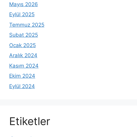
Mayıs 2026
Eylül 2025
Temmuz 2025
Şubat 2025
Ocak 2025
Aralık 2024
Kasım 2024
Ekim 2024
Eylül 2024
Etiketler