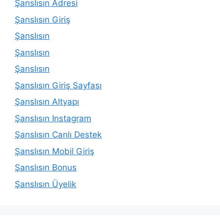
Şanslısın Adresi
Şanslısın Giriş
Şanslısın
Şanslısın
Şanslısın
Şanslısın Giriş Sayfası
Şanslısın Altyapı
Şanslısın Instagram
Şanslısın Canlı Destek
Şanslısın Mobil Giriş
Şanslısın Bonus
Şanslısın Üyelik