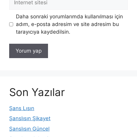
sitesi
Daha sonraki yorumlarımda kullanılması için
adım, e-posta adresim ve site adresim bu
tarayıcıya kaydedilsin.
Son Yazılar
Şans Lısın
Şanslısın Şikayet
Şanslısın Güncel