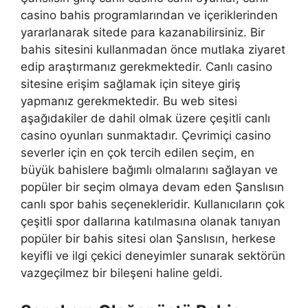
casino bahis programlarından ve içeriklerinden
yararlanarak sitede para kazanabilirsiniz. Bir
bahis sitesini kullanmadan önce mutlaka ziyaret
edip araştırmanız gerekmektedir. Canlı casino
sitesine erişim sağlamak için siteye giriş
yapmanız gerekmektedir. Bu web sitesi
aşağıdakiler de dahil olmak üzere çeşitli canlı
casino oyunları sunmaktadır. Çevrimiçi casino
severler için en çok tercih edilen seçim, en
büyük bahislere bağımlı olmalarını sağlayan ve
popüler bir seçim olmaya devam eden Şanslısın
canlı spor bahis seçenekleridir. Kullanıcıların çok
çeşitli spor dallarına katılmasına olanak tanıyan
popüler bir bahis sitesi olan Şanslısın, herkese
keyifli ve ilgi çekici deneyimler sunarak sektörün
vazgeçilmez bir bileşeni haline geldi.