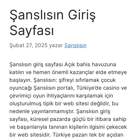
Şanslısın Giriş
Sayfası
Şubat 27, 2025
yazar
Şanslısın
Şanslısın giriş sayfası Açık bahis havuzuna
katılın ve hemen önemli kazançlar elde etmeye
başlayın. Şanslısın: şifreyi sıfırlamak çocuk
oyuncağı Şanslısın portalı, Türkiye’de casino ve
çevrimiçi oyun ihtiyaçlarını karşılamak için
oluşturulmuş tipik bir web sitesi değildir, bu
nedenle yayınlanmamıştır. Şanslısın giriş
sayfası, küresel pazarda güçlü bir itibara sahip
ve başarılarıyla tanınan kişilerin ilgisini çekecek
bir web sitesidir. Türkiye pazarı tek bir açıdan