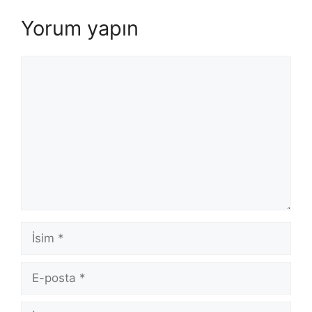
Yorum yapın
Yorum
İsim
E-
posta
İnternet