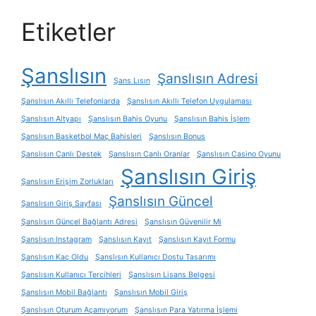
Etiketler
Şanslısın
Şanslısın Adresi
Şans Lısın
Şanslısın Akıllı Telefonlarda
Şanslısın Akıllı Telefon Uygulaması
Şanslısın Altyapı
Şanslısın Bahis Oyunu
Şanslısın Bahis İşlem
Şanslısın Basketbol Maç Bahisleri
Şanslısın Bonus
Şanslısın Canlı Destek
Şanslısın Canlı Oranlar
Şanslısın Casino Oyunu
Şanslısın Giriş
Şanslısın Erişim Zorlukları
Şanslısın Güncel
Şanslısın Giriş Sayfası
Şanslısın Güncel Bağlantı Adresi
Şanslısın Güvenilir Mi
Şanslısın Instagram
Şanslısın Kayıt
Şanslısın Kayıt Formu
Şanslısın Kaç Oldu
Şanslısın Kullanıcı Dostu Tasarımı
Şanslısın Kullanıcı Tercihleri
Şanslısın Lisans Belgesi
Şanslısın Mobil Bağlantı
Şanslısın Mobil Giriş
Şanslısın Oturum Açamıyorum
Şanslısın Para Yatırma İşlemi