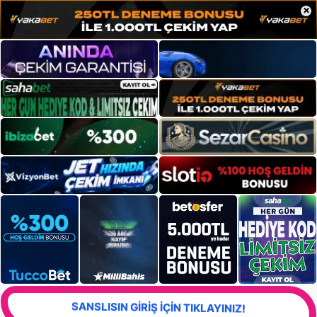
×
SANSLISIN GİRİŞ İÇİN TIKLAYINIZ!