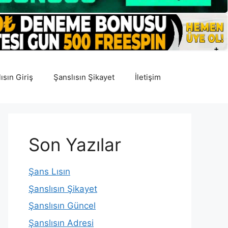
ısın Giriş
Şanslısın Şikayet
İletişim
Son Yazılar
Şans Lısın
Şanslısın Şikayet
Şanslısın Güncel
Şanslısın Adresi