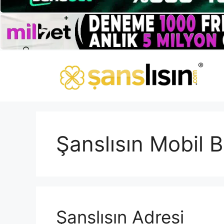
İçeriğe
atla
Şanslısın Mobil B
Şanslısın Adresi