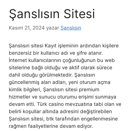
Şanslısın Sitesi
Kasım 21, 2024
yazar
Şanslısın
Şanslısın sitesi Kayıt işleminin ardından kişilere
benzersiz bir kullanıcı adı ve şifre atanır.
İnternet kullanıcılarının çoğunluğunun bu web
sitelerine bağlı olduğu ve aktif olarak sürece
dahil olduğu görülmektedir. Şanslısın
güncellenmiş alan adları, yeni oturum açma
kimlik bilgileri, Şanslısın sitesi premium
hizmetler ve sunucu oturumu erişimi sunmaya
devam etti. Türk casino mevzuatına tabi olan ve
belirli koşullar altında adresini değiştirebilen
Şanslısın sitesi, btk tarafından engellenmesine
rağmen faaliyetlerine devam ediyor.