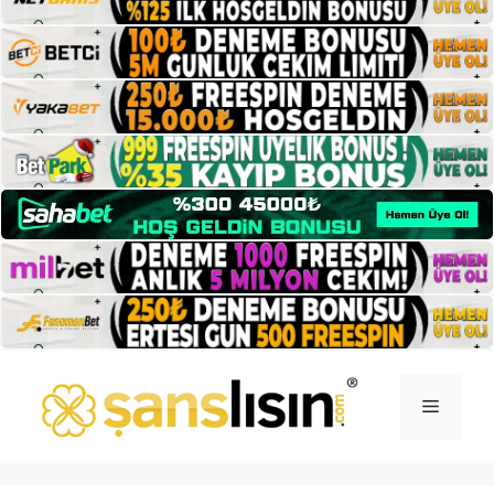
İçeriğe
atla
Menü