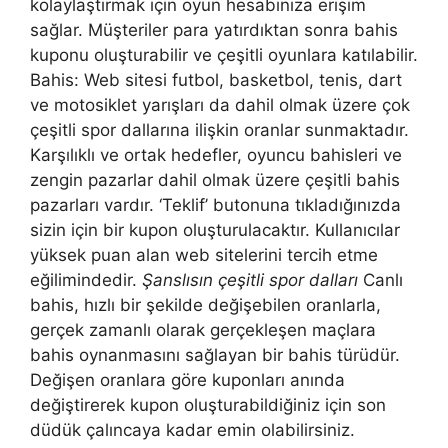
kolaylaştırmak için oyun hesabınıza erişim
sağlar. Müşteriler para yatırdıktan sonra bahis
kuponu oluşturabilir ve çeşitli oyunlara katılabilir.
Bahis: Web sitesi futbol, ​​basketbol, ​​tenis, dart
ve motosiklet yarışları da dahil olmak üzere çok
çeşitli spor dallarına ilişkin oranlar sunmaktadır.
Karşılıklı ve ortak hedefler, oyuncu bahisleri ve
zengin pazarlar dahil olmak üzere çeşitli bahis
pazarları vardır. ‘Teklif’ butonuna tıkladığınızda
sizin için bir kupon oluşturulacaktır. Kullanıcılar
yüksek puan alan web sitelerini tercih etme
eğilimindedir.
Şanslısın çeşitli spor dalları
Canlı
bahis, hızlı bir şekilde değişebilen oranlarla,
gerçek zamanlı olarak gerçekleşen maçlara
bahis oynanmasını sağlayan bir bahis türüdür.
Değişen oranlara göre kuponları anında
değiştirerek kupon oluşturabildiğiniz için son
düdük çalıncaya kadar emin olabilirsiniz.