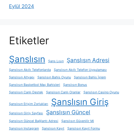
Eylül 2024
Etiketler
Şanslısın
Şanslısın Adresi
Şans Lısın
Şanslısın Akıllı Telefonlarda
Şanslısın Akıllı Telefon Uygulaması
Şanslısın Altyapı
Şanslısın Bahis Oyunu
Şanslısın Bahis İşlem
Şanslısın Basketbol Maç Bahisleri
Şanslısın Bonus
Şanslısın Canlı Destek
Şanslısın Canlı Oranlar
Şanslısın Casino Oyunu
Şanslısın Giriş
Şanslısın Erişim Zorlukları
Şanslısın Güncel
Şanslısın Giriş Sayfası
Şanslısın Güncel Bağlantı Adresi
Şanslısın Güvenilir Mi
Şanslısın Instagram
Şanslısın Kayıt
Şanslısın Kayıt Formu