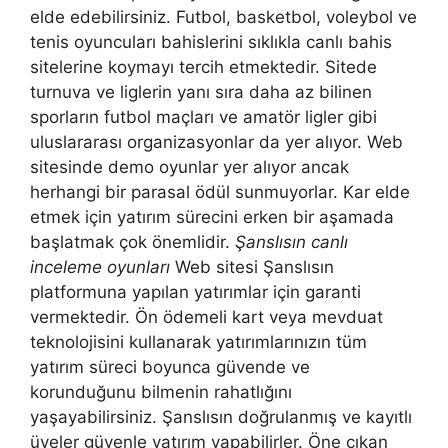
elde edebilirsiniz. Futbol, ​​basketbol, ​​voleybol ve
tenis oyuncuları bahislerini sıklıkla canlı bahis
sitelerine koymayı tercih etmektedir. Sitede
turnuva ve liglerin yanı sıra daha az bilinen
sporların futbol maçları ve amatör ligler gibi
uluslararası organizasyonlar da yer alıyor. Web
sitesinde demo oyunlar yer alıyor ancak
herhangi bir parasal ödül sunmuyorlar. Kar elde
etmek için yatırım sürecini erken bir aşamada
başlatmak çok önemlidir.
Şanslısın canlı
inceleme oyunları
Web sitesi Şanslısın
platformuna yapılan yatırımlar için garanti
vermektedir. Ön ödemeli kart veya mevduat
teknolojisini kullanarak yatırımlarınızın tüm
yatırım süreci boyunca güvende ve
korunduğunu bilmenin rahatlığını
yaşayabilirsiniz. Şanslısın doğrulanmış ve kayıtlı
üyeler güvenle yatırım yapabilirler. Öne çıkan