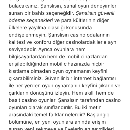
bulacaksınız. Şanslısın, sanal oyun deneyimleri
sunan bir bahis seçeneğidir.
Şanslısın güvenli
ödeme seçenekleri
ve para kültlerinin diğer
ülkelere yayılma olasılığı konusunda
endişelenmeyin. Şanslısın casino odalarının
kalitesi ve konforu diğer casinolardakilerle aynı
seviyededir. Ayrıca oyunlara hem
bilgisayarlardan hem de mobil cihazlardan
erişilebildiğinden mobil cihazınızda hiçbir
kısıtlama olmadan oyun oynamanın keyfini
çıkarabilirsiniz. Güvenilir bir internet bağlantısı
ile her yerden oyun oynamanın keyfini çıkarın ve
çarkların dönüşünü izleyin. Hem akıllı hem de
basit casino oyunları Şanslısın tarafından casino
oyunları olarak sınıflandırılır. Bu iki metin
arasındaki temel farklar nelerdir? Başlangıç ​​
bölümüne, en yeni oyunlara anında erişim
sunan yeni sekmeye ve üyelerin en sevdikleri