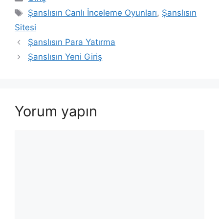
Etiketler
Şanslısın Canlı İnceleme Oyunları
,
Şanslısın
Sitesi
Şanslısın Para Yatırma
Şanslısın Yeni Giriş
Yorum yapın
Yorum