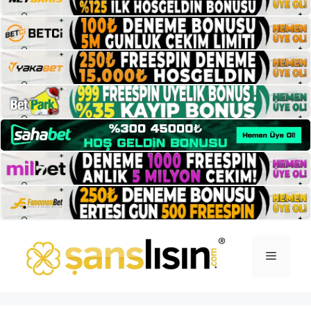
İçeriğe
atla
Menü