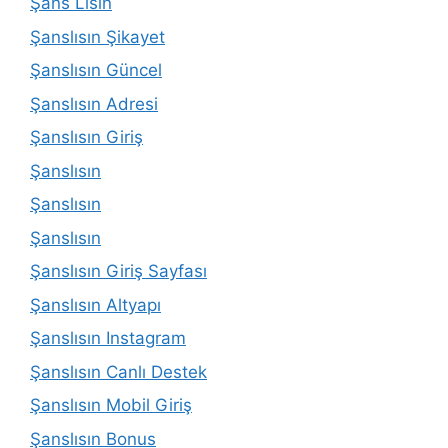
Şans Lısın
Şanslısın Şikayet
Şanslısın Güncel
Şanslısın Adresi
Şanslısın Giriş
Şanslısın
Şanslısın
Şanslısın
Şanslısın Giriş Sayfası
Şanslısın Altyapı
Şanslısın Instagram
Şanslısın Canlı Destek
Şanslısın Mobil Giriş
Şanslısın Bonus