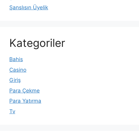
Şanslısın Üyelik
Kategoriler
Bahis
Casino
Giriş
Para Çekme
Para Yatırma
Tv