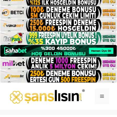
İçeriğe
atla
Menü