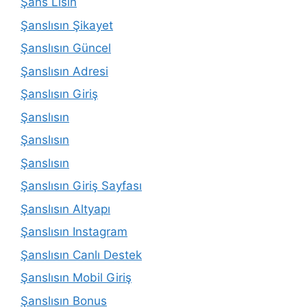
Şans Lısın
Şanslısın Şikayet
Şanslısın Güncel
Şanslısın Adresi
Şanslısın Giriş
Şanslısın
Şanslısın
Şanslısın
Şanslısın Giriş Sayfası
Şanslısın Altyapı
Şanslısın Instagram
Şanslısın Canlı Destek
Şanslısın Mobil Giriş
Şanslısın Bonus