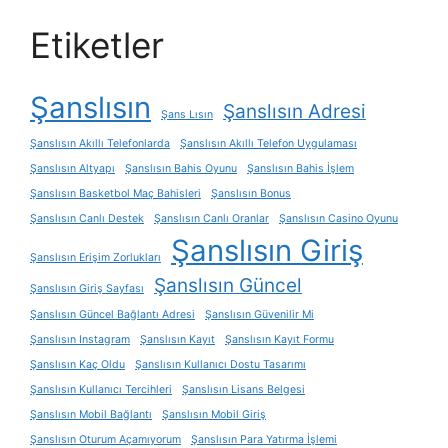
Etiketler
Şanslısın
Şanslısın Adresi
Şans Lısın
Şanslısın Akıllı Telefonlarda
Şanslısın Akıllı Telefon Uygulaması
Şanslısın Altyapı
Şanslısın Bahis Oyunu
Şanslısın Bahis İşlem
Şanslısın Basketbol Maç Bahisleri
Şanslısın Bonus
Şanslısın Canlı Destek
Şanslısın Canlı Oranlar
Şanslısın Casino Oyunu
Şanslısın Giriş
Şanslısın Erişim Zorlukları
Şanslısın Güncel
Şanslısın Giriş Sayfası
Şanslısın Güncel Bağlantı Adresi
Şanslısın Güvenilir Mi
Şanslısın Instagram
Şanslısın Kayıt
Şanslısın Kayıt Formu
Şanslısın Kaç Oldu
Şanslısın Kullanıcı Dostu Tasarımı
Şanslısın Kullanıcı Tercihleri
Şanslısın Lisans Belgesi
Şanslısın Mobil Bağlantı
Şanslısın Mobil Giriş
Şanslısın Oturum Açamıyorum
Şanslısın Para Yatırma İşlemi