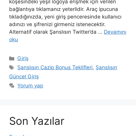
köşesindeki yeşil logoya erişmek için verilen
bağlantıya tıklamanız yeterlidir. Araç ipucuna
tıkladığınızda, yeni giriş penceresinde kullanıcı
adınızı ve şifrenizi girmeniz istenecektir.
Alternatif olarak Şanslısın Twitter’da …
Devamını
oku
Kategoriler
Giriş
Etiketler
Şanslısın Cazip Bonus Teklifleri
,
Şanslısın
Güncel Giriş
Yorum yap
Son Yazılar