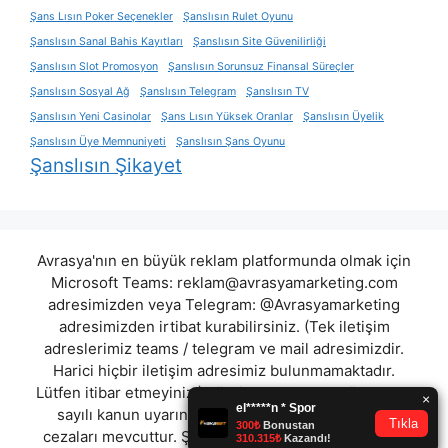
Şans Lısın Poker Seçenekler
Şanslısın Rulet Oyunu
Şanslısın Sanal Bahis Kayıtları
Şanslısın Site Güvenilirliği
Şanslısın Slot Promosyon
Şanslısın Sorunsuz Finansal Süreçler
Şanslısın Sosyal Ağ
Şanslısın Telegram
Şanslısın TV
Şanslısın Yeni Casinolar
Şans Lısın Yüksek Oranlar
Şanslısın Üyelik
Şanslısın Üye Memnuniyeti
Şanslısın Şans Oyunu
Şanslısın Şikayet
Avrasya'nın en büyük reklam platformunda olmak için
Microsoft Teams:
reklam@avrasyamarketing.com
adresimizden veya Telegram: @Avrasyamarketing
adresimizden irtibat kurabilirsiniz. (Tek iletişim
adreslerimiz teams / telegram ve mail adresimizdir.
Harici hiçbir iletişim adresimiz bulunmamaktadır.
Lütfen itibar etmeyiniz.) Türkiye yasalarına göre 7258
sayılı kanun uyarınca yasa dışı bahis oynamanın
cezaları mevcuttur. Şu an bulunduğunuz site hiç bir